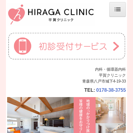
ホーム
当院について
診療案内
施設、設備など
内科・循環器内科
地図、交通案内
平賀クリニック
青森県八戸市城下4-19-33
個人情報保護方針
TEL:
0178-38-3755
施設基準