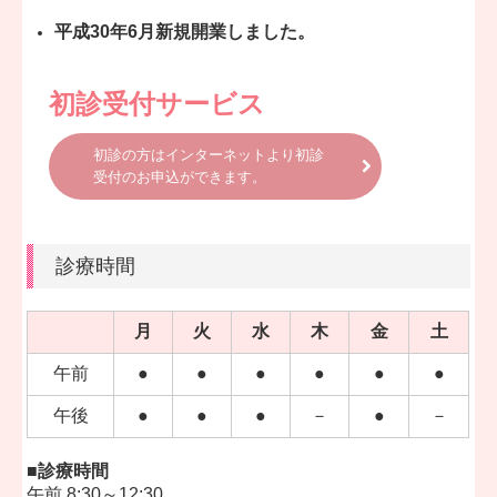
平成30年6月新規開業しました。
初診受付サービス
初診の方はインターネットより初診
受付のお申込ができます。
診療時間
月
火
水
木
金
土
午前
●
●
●
●
●
●
午後
●
●
●
－
●
－
■診療時間
午前 8:30～12:30