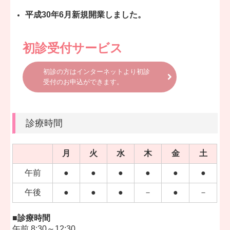
平成30年6月新規開業しました。
初診受付サービス
初診の方はインターネットより初診
受付のお申込ができます。
診療時間
月
火
水
木
金
土
午前
●
●
●
●
●
●
午後
●
●
●
－
●
－
■診療時間
午前 8:30～12:30