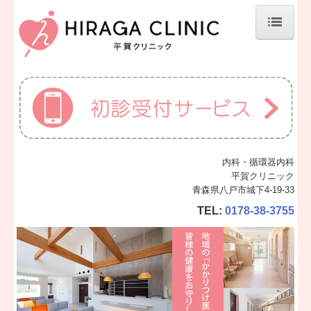
ホーム
当院について
診療案内
施設、設備など
内科・循環器内科
地図、交通案内
平賀クリニック
青森県八戸市城下4-19-33
個人情報保護方針
TEL:
0178-38-3755
施設基準